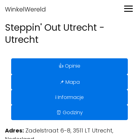
WinkelWereld
Steppin' Out Utrecht -
Utrecht
👍 Opinie
📌 Mapa
ℹ️ Informacje
⏰ Godziny
Adres:
Zadelstraat 6-8, 3511 LT Utrecht,