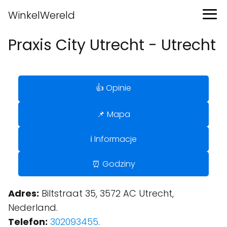
WinkelWereld
Praxis City Utrecht - Utrecht
👍 Opinie
📌 Mapa
ℹ️ Informacje
⏰ Godziny
Adres:
Biltstraat 35, 3572 AC Utrecht,
Nederland.
Telefon:
302093455
.