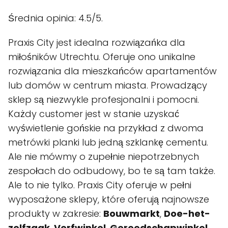
Średnia opinia: 4.5/5.
Praxis City jest idealna rozwiązańka dla
miłośników Utrechtu. Oferuje ono unikalne
rozwiązania dla mieszkańców apartamentów
lub domów w centrum miasta. Prowadzący
sklep są niezwykle profesjonalni i pomocni.
Każdy customer jest w stanie uzyskać
wyświetlenie gońskie na przykład z dwoma
metrówki planki lub jedną szklankę cementu.
Ale nie mówmy o zupełnie niepotrzebnych
zespołach do odbudowy, bo te są tam także.
Ale to nie tylko. Praxis City oferuje w pełni
wyposażone sklepy, które oferują najnowsze
produkty w zakresie:
Bouwmarkt
,
Doe-het-
zelfzaak
,
Verfwinkel
,
Gereedschapwinkel
,