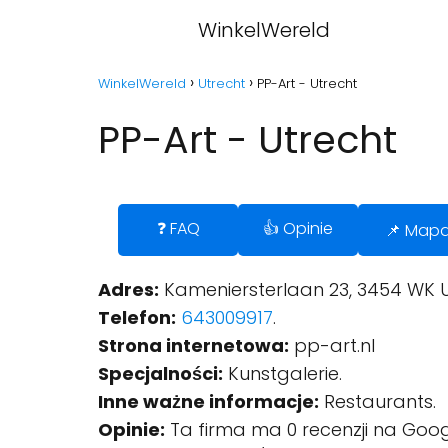
WinkelWereld
WinkelWereld
Utrecht
PP-Art - Utrecht
PP-Art - Utrecht
❓ FAQ
👍 Opinie
📌 Map
Adres:
Kameniersterlaan 23, 3454 WK U
Telefon:
643009917
.
Strona internetowa:
pp-art.nl
Specjalności:
Kunstgalerie.
Inne ważne informacje:
Restaurants.
Opinie:
Ta firma ma 0 recenzji na Goog