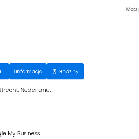
Map p
a
ℹ️ Informacje
⏰ Godziny
trecht, Nederland.
le My Business.