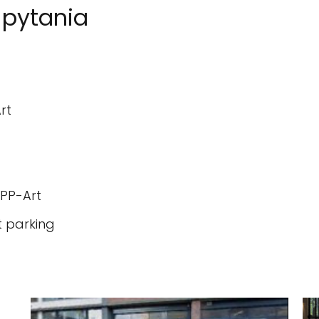
 pytania
rt
 PP-Art
t parking