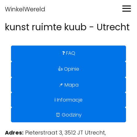
WinkelWereld
kunst ruimte kuub - Utrecht
❓ FAQ
👍 Opinie
📌 Mapa
ℹ️ Informacje
⏰ Godziny
Adres:
Pieterstraat 3, 3512 JT Utrecht,