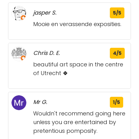
jasper S.
5/5
Mooie en verassende exposities.
Chris D. E.
4/5
beautiful art space in the centre
of Utrecht 🍀
Mr G.
1/5
Wouldn't recommend going here
unless you are entertained by
pretentious pomposity.