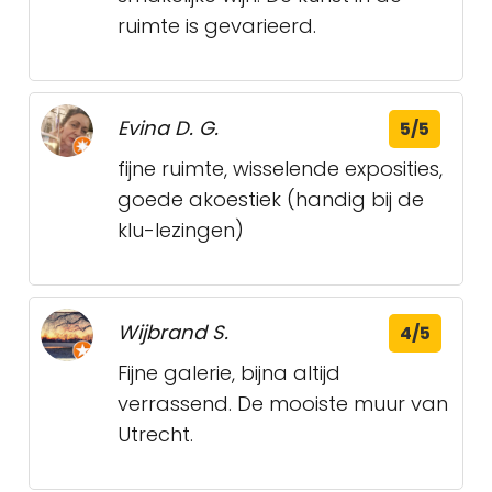
ruimte is gevarieerd.
Evina D. G.
5/5
fijne ruimte, wisselende exposities,
goede akoestiek (handig bij de
klu-lezingen)
Wijbrand S.
4/5
Fijne galerie, bijna altijd
verrassend. De mooiste muur van
Utrecht.