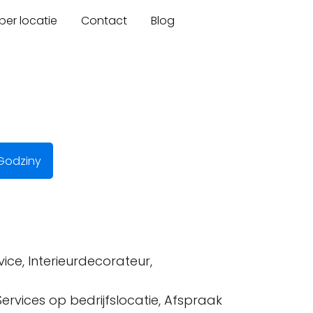
er locatie
Contact
Blog
Godziny
ice, Interieurdecorateur,
rvices op bedrijfslocatie, Afspraak