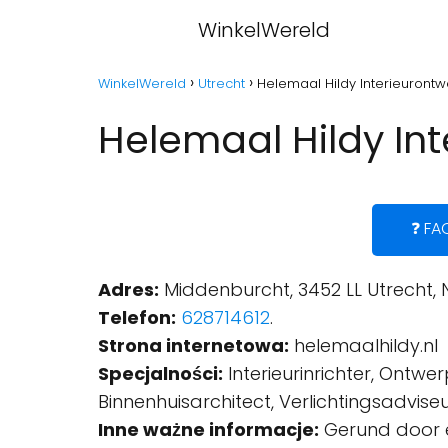
WinkelWereld
WinkelWereld
Utrecht
Helemaal Hildy Interieurontw
Helemaal Hildy Int
❓ FA
Adres:
Middenburcht, 3452 LL Utrecht, 
Telefon:
628714612
.
Strona internetowa:
helemaalhildy.nl
Specjalności:
Interieurinrichter, Ontwe
Binnenhuisarchitect, Verlichtingsadviseur
Inne ważne informacje:
Gerund door ee