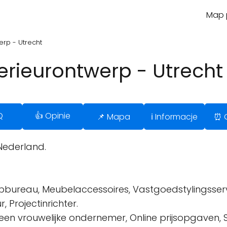
Map p
erp - Utrecht
erieurontwerp - Utrecht
Q
👍 Opinie
📌 Mapa
ℹ️ Informacje
⏰ 
Nederland.
rpbureau, Meubelaccessoires, Vastgoedstylingsserv
, Projectinrichter.
n vrouwelijke ondernemer, Online prijsopgaven, Se