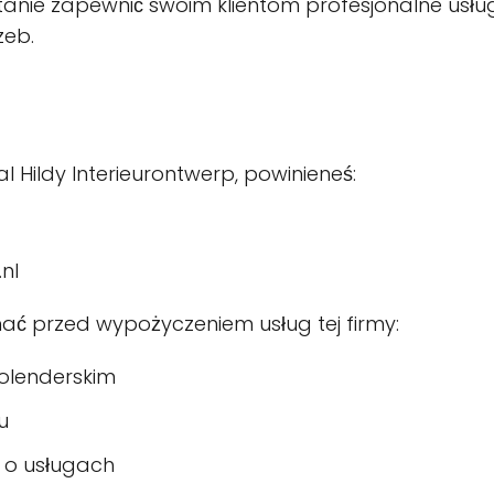
stanie zapewnić swoim klientom profesjonalne usług
zeb.
 Hildy Interieurontwerp, powinieneś:
nl
znać przed wypożyczeniem usług tej firmy:
holenderskim
u
 o usługach