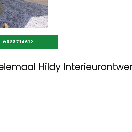
☎️628714612
lemaal Hildy Interieurontwe