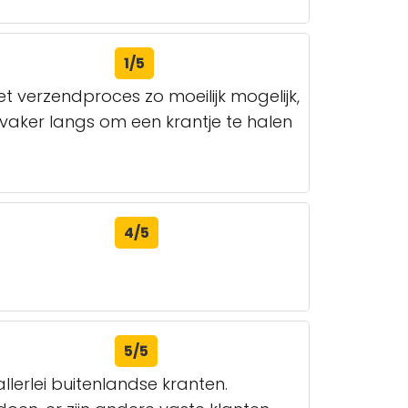
1/5
 verzendproces zo moeilijk mogelijk,
ik vaker langs om een krantje te halen
4/5
5/5
llerlei buitenlandse kranten.