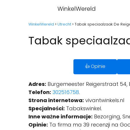
WinkelWereld
WinkelWereld
Utrecht
Tabak speciaalzaak De Reige
Tabak speciaalzaa
👍 Opinie
Adres:
Burgemeester Reigerstraat 54, B
Telefon:
302516758
.
Strona internetowa:
vivantwinkels.nl
Specjalności:
Tabakswinkel.
Inne ważne informacje:
Bezorging, Sne
Opinie:
Ta firma ma 39 recenzji na Goo