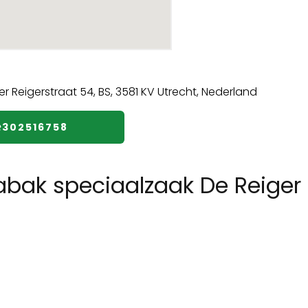
️302516758
abak speciaalzaak De Reiger