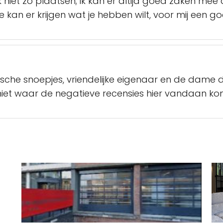
 niet zo plaatsen; ik kan er altijd goed zaken mee 
je kan er krijgen wat je hebben wilt, voor mij een g
e snoepjes, vriendelijke eigenaar en de dame die er 
 niet waar de negatieve recensies hier vandaan k