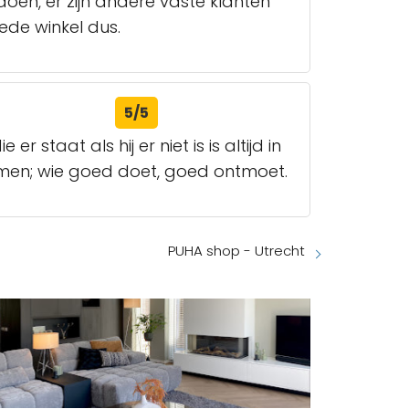
doen, er zijn andere vaste klanten
oede winkel dus.
5/5
staat als hij er niet is is altijd in
omen; wie goed doet, goed ontmoet.
PUHA shop - Utrecht