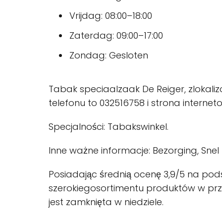
Vrijdag: 08:00–18:00
Zaterdag: 09:00–17:00
Zondag: Gesloten
Tabak speciaalzaak De Reiger, zlokali
telefonu to 032516758 i strona interne
Specjalności: Tabakswinkel.
Inne ważne informacje: Bezorging, Snel
Posiadając średnią ocenę 3,9/5 na podsta
szerokiegosortimentu produktów w przy
jest zamknięta w niedziele.