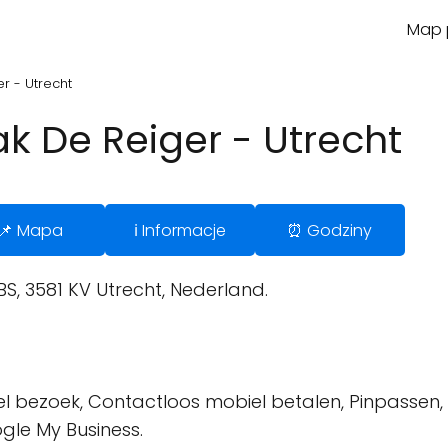
Map p
r - Utrecht
k De Reiger - Utrecht
📌 Mapa
ℹ️ Informacje
⏰ Godziny
S, 3581 KV Utrecht, Nederland.
l bezoek, Contactloos mobiel betalen, Pinpassen,
gle My Business.