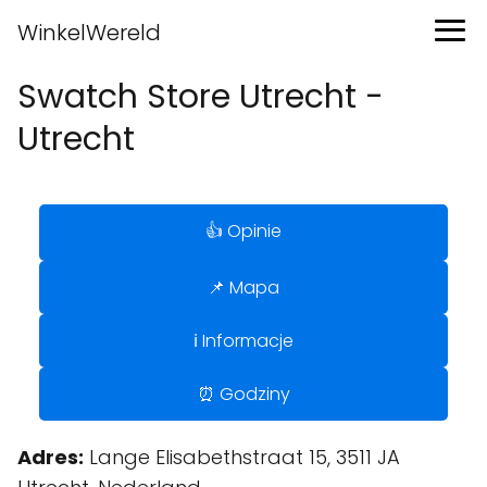
WinkelWereld
Swatch Store Utrecht -
Utrecht
👍 Opinie
📌 Mapa
ℹ️ Informacje
⏰ Godziny
Adres:
Lange Elisabethstraat 15, 3511 JA