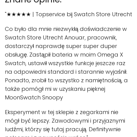
"★★★★★ | Topservice bij Swatch Store Utrecht
Co było dla mnie niezwykłą doświadczenie w
Swatch Store Utrecht Anouar, pracownik,
dostarczył naprawdę super super duper
obsługę. Zastąpił bateria w moim Omega X
Swatch, ustawił wszystkie funkcje jeszcze raz
na odpowiedni standard i starannie wyjaśnił.
Ponadto, zrobił to wszystko z namiętnością, a
także pomógł mi w uzyskaniu pięknej
MoonSwatch Snoopy
Eksperyment w tej sklepie z zegarkami nie
mógł być lepszy. Zawodowymi i przyjaznymi
ludźmi, którzy się tutaj pracują. Definitywnie