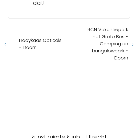
dat!
RCN Vakantiepark
het Grote Bos -
Hooykaas Opticals
Camping en
- Doorn
bungalowpark -
Doorn
kunst ruimte kuub - Utrecht