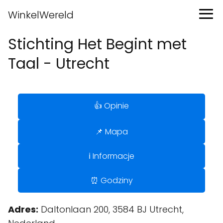
WinkelWereld
Stichting Het Begint met
Taal - Utrecht
👍 Opinie
📌 Mapa
ℹ️ Informacje
⏰ Godziny
Adres:
Daltonlaan 200, 3584 BJ Utrecht,