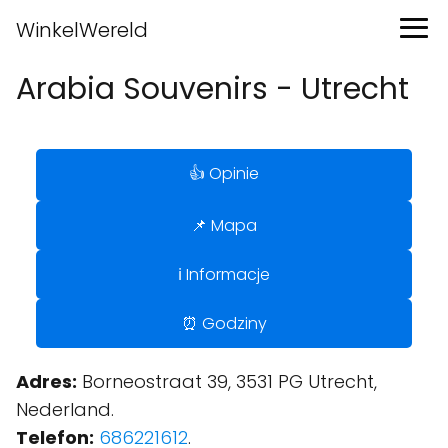
WinkelWereld
Arabia Souvenirs - Utrecht
👍 Opinie
📌 Mapa
ℹ️ Informacje
⏰ Godziny
Adres:
Borneostraat 39, 3531 PG Utrecht,
Nederland.
Telefon:
686221612
.