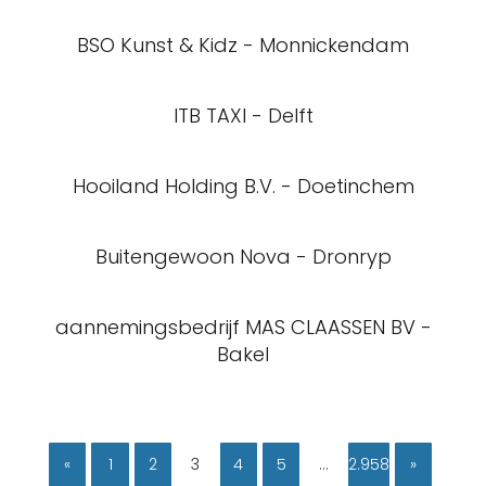
BSO Kunst & Kidz - Monnickendam
ITB TAXI - Delft
Hooiland Holding B.V. - Doetinchem
Buitengewoon Nova - Dronryp
aannemingsbedrijf MAS CLAASSEN BV -
Bakel
«
1
2
3
4
5
…
2.958
»