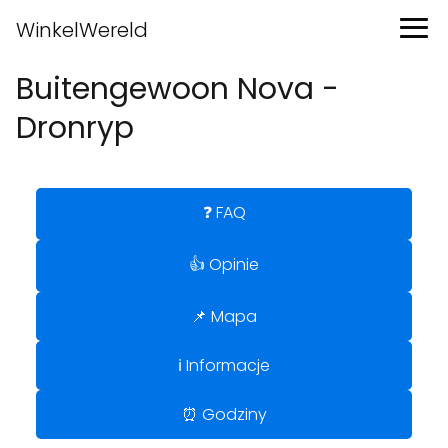
WinkelWereld
Buitengewoon Nova -
Dronryp
❓ FAQ
👍 Opinie
📌 Mapa
ℹ️ Informacje
⏰ Godziny