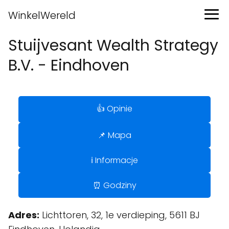
WinkelWereld
Stuijvesant Wealth Strategy
B.V. - Eindhoven
👍 Opinie
📌 Mapa
ℹ️ Informacje
⏰ Godziny
Adres:
Lichttoren, 32, 1e verdieping, 5611 BJ