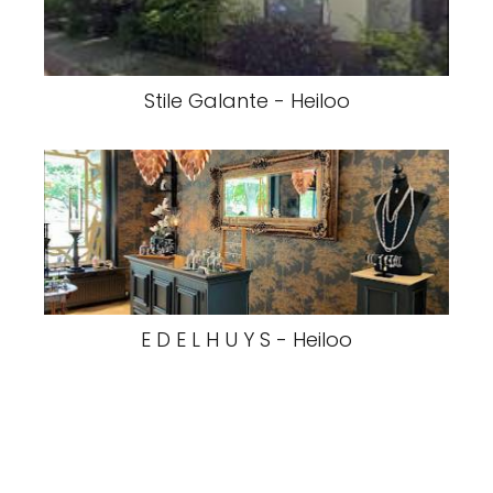
Stile Galante - Heiloo
E D E L H U Y S - Heiloo