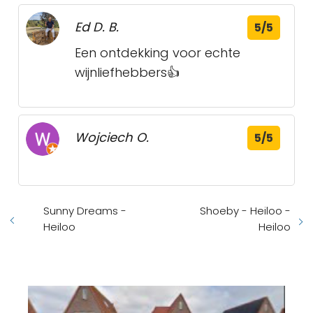
Ed D. B.
5/5
Een ontdekking voor echte
wijnliefhebbers👍
Wojciech O.
5/5
Sunny Dreams -
Shoeby - Heiloo -
Heiloo
Heiloo