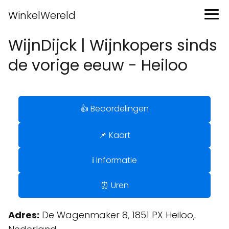
WinkelWereld
WijnDijck | Wijnkopers sinds
de vorige eeuw - Heiloo
👍 Beoordelingen
📌 Kaart
ℹ️ Informatie
⏰ Uren
Adres:
De Wagenmaker 8, 1851 PX Heiloo,