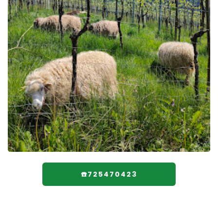
☎️725470423