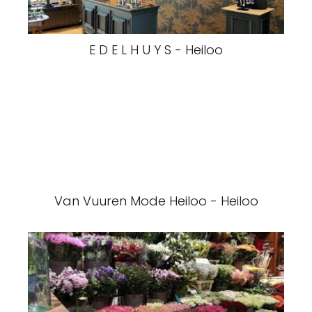
E D E L H U Y S - Heiloo
Van Vuuren Mode Heiloo - Heiloo