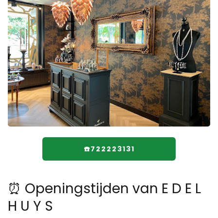
☎️722223131
⏰ Openingstijden van E D E L
H U Y S