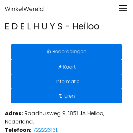
WinkelWereld
E D E L H U Y S - Heiloo
👍 Beoordelingen
📌 Kaart
ℹ️ Informatie
⏰ Uren
Adres:
Raadhuisweg 9, 1851 JA Heiloo,
Nederland.
Telefoon:
722223131
.