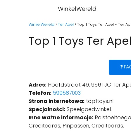
WinkelWereld
WinkelWereld
Ter Apel
Top 1 Toys Ter Apel - Ter Ap
Top 1 Toys Ter Apel
❓ FA
Adres:
Hoofdstraat 49, 9561 JC Ter Ape
Telefon:
599587003
.
Strona internetowa:
top1toys.nl
Specjalności:
Speelgoedwinkel.
Inne ważne informacje:
Rolstoeltoegan
Creditcards, Pinpassen, Creditcards.