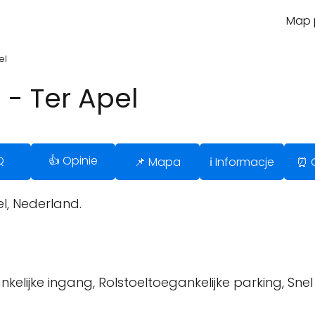
Map p
el
 - Ter Apel
Q
👍 Opinie
📌 Mapa
ℹ️ Informacje
⏰ 
l, Nederland.
kelijke ingang, Rolstoeltoegankelijke parking, Sne