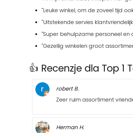
"Leuke winkel, om de zoveel tijd oo
"Uitstekende servies klantvriende
"Super behulpzame personeel en all
"Gezellig winkelen groot assortimen
👍 Recenzje dla Top 1 
robert B.
Zeer ruim assortiment vriende
Herman H.