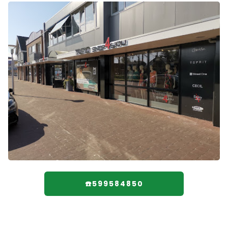
☎️599584850