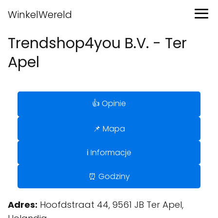
WinkelWereld
Trendshop4you B.V. - Ter
Apel
👍 Opinie
📌 Mapa
ℹ️ Informacje
⏰ Godziny
Adres:
Hoofdstraat 44, 9561 JB Ter Apel,