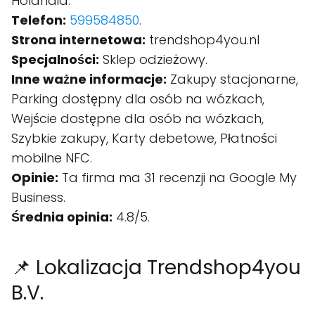
Holandia.
Telefon:
599584850
.
Strona internetowa:
trendshop4you.nl
Specjalności:
Sklep odzieżowy.
Inne ważne informacje:
Zakupy stacjonarne,
Parking dostępny dla osób na wózkach,
Wejście dostępne dla osób na wózkach,
Szybkie zakupy, Karty debetowe, Płatności
mobilne NFC.
Opinie:
Ta firma ma 31 recenzji na Google My
Business.
Średnia opinia:
4.8/5.
📌 Lokalizacja Trendshop4you
B.V.