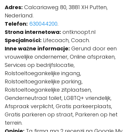
Adres:
Calcariaweg 80, 3881 XH Putten,
Nederland.
Telefon:
630044200
.
Strona internetowa:
ontknoopt.nl
Specjalności:
Lifecoach, Coach.
Inne ważne informacje:
Gerund door een
vrouwelijke ondernemer, Online afspraken,
Services op bedrijfslocatie,
Rolstoeltoegankelijke ingang,
Rolstoeltoegankelijke parking,
Rolstoeltoegankelijke zitplaatsen,
Genderneutraal toilet, LGBTQ+ vriendelijk,
Afspraak verplicht, Gratis parkeerplaats,
Gratis parkeren op straat, Parkeren op het
terrein.
Opinie:
Ta firma ma 2 recenzji na Google My