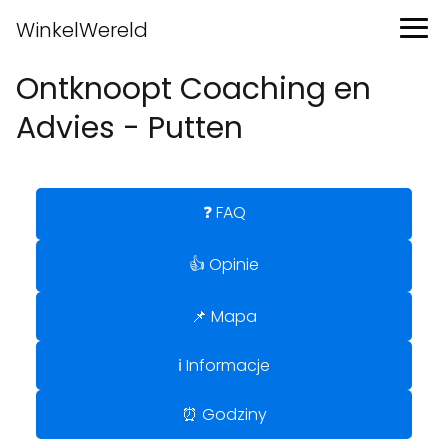
WinkelWereld
Ontknoopt Coaching en
Advies - Putten
❓ FAQ
👍 Opinie
📌 Mapa
ℹ️ Informacje
⏰ Godziny