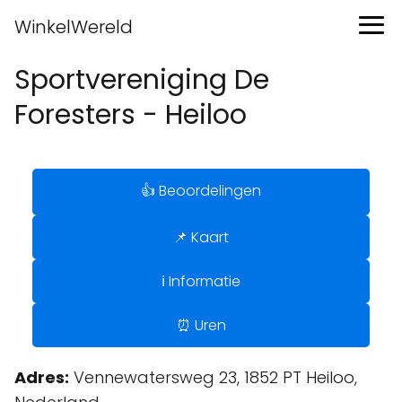
WinkelWereld
Sportvereniging De
Foresters - Heiloo
👍 Beoordelingen
📌 Kaart
ℹ️ Informatie
⏰ Uren
Adres:
Vennewatersweg 23, 1852 PT Heiloo,