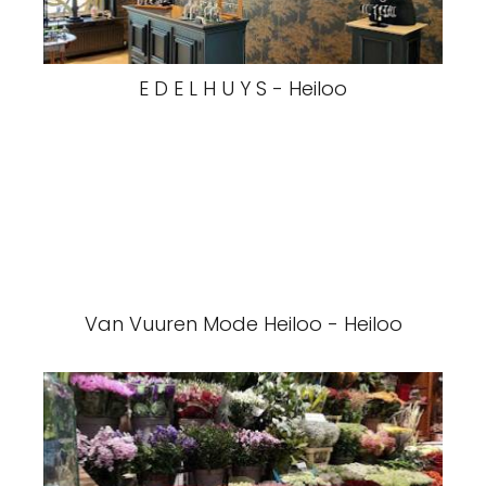
E D E L H U Y S - Heiloo
Van Vuuren Mode Heiloo - Heiloo