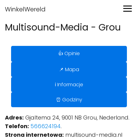
WinkelWereld
Multisound-Media - Grou
👍 Opinie
📌 Mapa
ℹ️ Informacje
⏰ Godziny
Adres:
Gjaltema 24, 9001 NB Grou, Nederland.
Telefon:
566624194
.
Strona internetowa:
multisound-media.nl