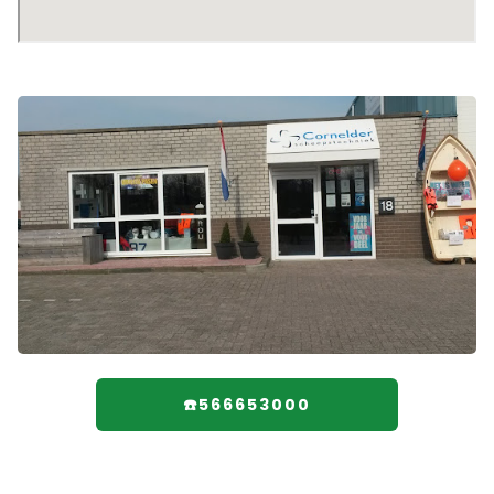
☎️566653000