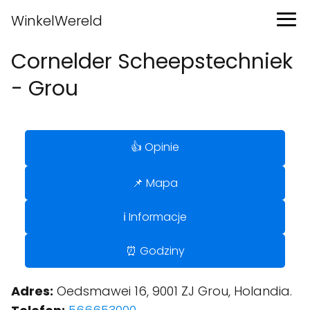
WinkelWereld
Cornelder Scheepstechniek
- Grou
👍 Opinie
📌 Mapa
ℹ️ Informacje
⏰ Godziny
Adres:
Oedsmawei 16, 9001 ZJ Grou, Holandia.