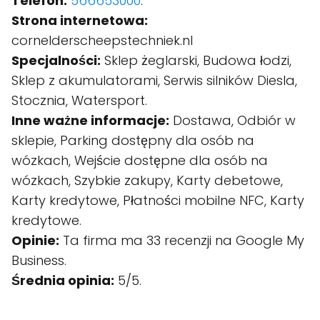
Telefon:
566653000
.
Strona internetowa:
cornelderscheepstechniek.nl
Specjalności:
Sklep żeglarski, Budowa łodzi,
Sklep z akumulatorami, Serwis silników Diesla,
Stocznia, Watersport.
Inne ważne informacje:
Dostawa, Odbiór w
sklepie, Parking dostępny dla osób na
wózkach, Wejście dostępne dla osób na
wózkach, Szybkie zakupy, Karty debetowe,
Karty kredytowe, Płatności mobilne NFC, Karty
kredytowe.
Opinie:
Ta firma ma 33 recenzji na Google My
Business.
Średnia opinia:
5/5.