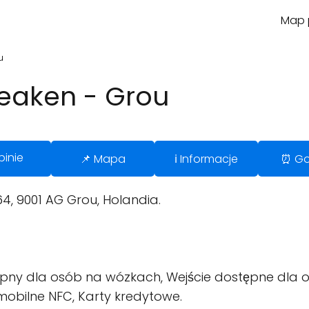
Map p
u
Beaken - Grou
pinie
📌 Mapa
ℹ️ Informacje
⏰ Go
4, 9001 AG Grou, Holandia.
pny dla osób na wózkach, Wejście dostępne dla o
mobilne NFC, Karty kredytowe.