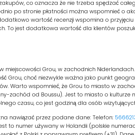
 zakupów, co oznacza że nie trzeba spędzać całe
dnio po stronie płatności można wspomnieć o akce
odatkowo wartość recenzji wspomina o przyjęciu p
ch. To jest dodatkowa wartość dla klientów pos
 w miejscowości Grou, w zachodnich Niderlandach. 
ość Grou, choć niezwykle ważna jako punkt geogr
ów. Warto wspomnieć, że Grou to miasto w zachodn
cny-zachód od Boussu). Jest to miasto o kulturze m
nego czasu, co jest godziną dla osób wizytującyc
żna nawiązać przez podane dane: Telefon:
566621
jest to numer używany w Holandii (polskie numera
wołać z Polski z poprawnym prefixem (+31). Dane t