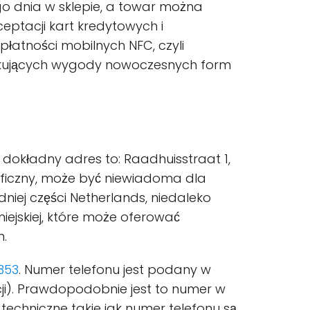
go dnia w sklepie, a towar można
ptacji kart kredytowych i
łatności mobilnych NFC, czyli
zukujących wygody nowoczesnych form
dokładny adres to: Raadhuisstraat 1,
aficzny, może być niewiadoma dla
iej części Netherlands, niedaleko
iejskiej, które może oferować
h.
353
. Numer telefonu jest podany w
cji). Prawdopodobnie jest to numer w
echniczne takie jak numer telefonu są