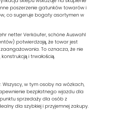
yfikacja sklepu wskazuje na skupienie
cenne poszerzenie gatunków towarów i
rów, co sugeruje bogaty asortymen w
Sehr netter Verkäufer, schöne Auswahl
ientów) potwierdzają, że towar jest
i zaangażowania. To oznacza, że nie
onstrukcją i trwałością.
ów. Wszyscy, w tym osoby na wózkach,
 zapewnienie bezpłatnego wjazdu dla
punktu sprzedaży dla osób z
ealny dla szybkiej i przyjemnej zakupy.