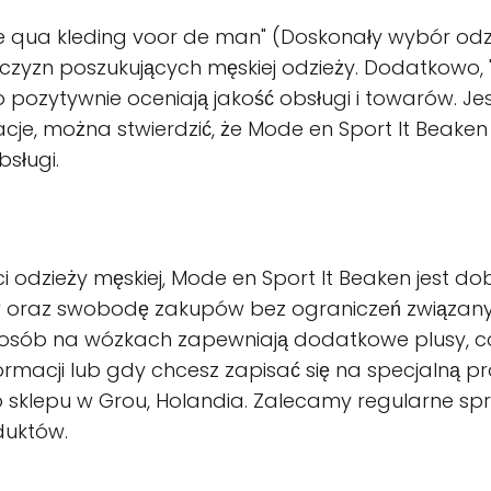
euze qua kleding voor de man" (Doskonały wybór odz
żczyzn poszukujących męskiej odzieży. Dodatkowo,
 pozytywnie oceniają jakość obsługi i towarów. J
acje, można stwierdzić, że Mode en Sport It Beak
sługi.
ci odzieży męskiej, Mode en Sport It Beaken jest
rów oraz swobodę zakupów bez ograniczeń związa
 osób na wózkach zapewniają dodatkowe plusy, co
cji lub gdy chcesz zapisać się na specjalną promo
 sklepu w Grou, Holandia. Zalecamy regularne spra
duktów.