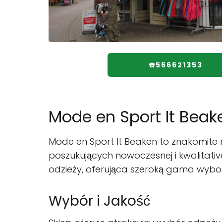
☎️566621353
Mode en Sport It Beak
Mode en Sport It Beaken to znakomit
poszukujących nowoczesnej i kwalitat
odzieży, oferująca szeroką gama wyboru
Wybór i Jakość