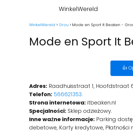
WinkelWereld
WinkelWereld
Grou
Mode en Sport It Beaken - Gro
Mode en Sport It 
👍 O
Adres:
Raadhuisstraat 1, Hoofdstraat 6
Telefon:
566621353
.
Strona internetowa:
itbeaken.nl
Specjalności:
Sklep odzieżowy.
Inne ważne informacje:
Parking dostę
debetowe, Karty kredytowe, Płatności 