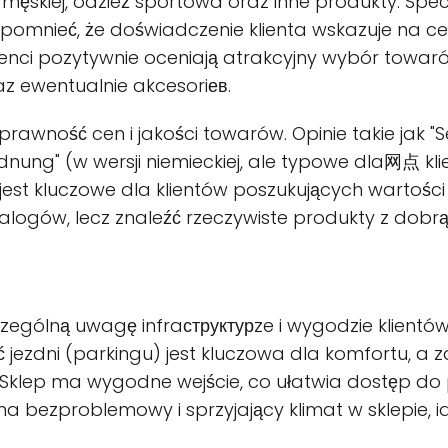
 męskiej, odzież sportowa oraz inne produkty. Spec
spomnieć, że doświadczenie klienta wskazuje na 
lienci pozytywnie oceniają atrakcyjny wybór towa
az ewentualnie akcesoriев.
prawność cen i jakości towarów. Opinie takie jak "
Ordnung" (w wersji niemieckiej, ale typowe dla网点 kl
 jest kluczowe dla klientów poszukujących wartośc
ogów, lecz znaleźć rzeczywiste produkty z dobrą k
czególną uwagę infraструктурze i wygodzie klient
 jezdni (parkingu) jest kluczowa dla komfortu, a
Sklep ma wygodne wejście, co ułatwia dostęp do 
a bezproblemowy i sprzyjający klimat w sklepie, id