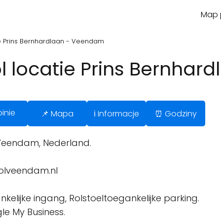
Map p
ie Prins Bernhardlaan - Veendam
l locatie Prins Bernha
inie
📌 Mapa
ℹ️ Informacje
⏰ Godziny
 Veendam, Nederland.
olveendam.nl
kelijke ingang, Rolstoeltoegankelijke parking.
le My Business.