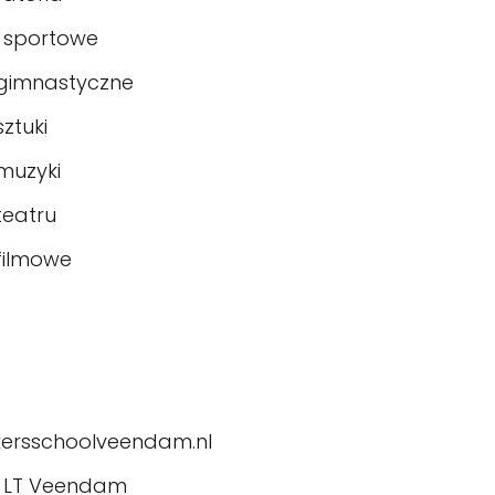
 sportowe
gimnastyczne
ztuki
muzyki
eatru
filmowe
kersschoolveendam.nl
41 LT Veendam