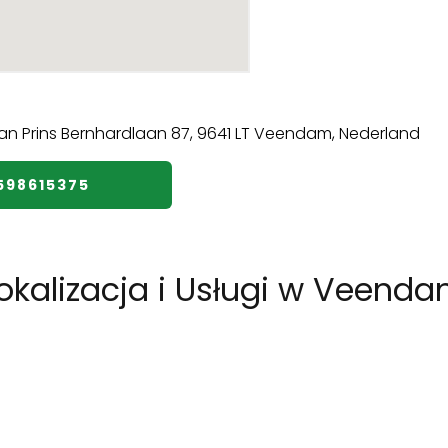
️598615375
Lokalizacja i Usługi w Veend