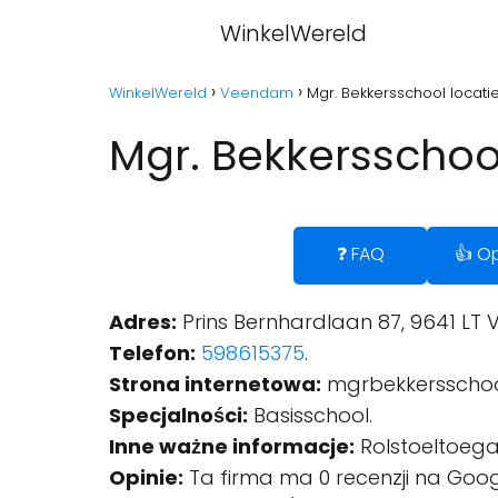
WinkelWereld
WinkelWereld
Veendam
Mgr. Bekkersschool locat
Mgr. Bekkersschoo
❓ FAQ
👍 Op
Adres:
Prins Bernhardlaan 87, 9641 LT
Telefon:
598615375
.
Strona internetowa:
mgrbekkersscho
Specjalności:
Basisschool.
Inne ważne informacje:
Rolstoeltoegan
Opinie:
Ta firma ma 0 recenzji na Goog