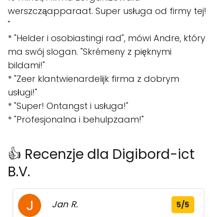
werszcząapparaat. Super usługa od firmy tej!
"
* "Helder i osobiastingi rad", mówi Andre, który
ma swój slogan. "Skrémeny z pięknymi
bildami!"
* "Zeer klantwienardelijk firma z dobrym
usługi!"
* "Super! Ontangst i usługa!"
* "Profesjonalna i behulpzaam!"
👍 Recenzje dla Digibord-ict
B.V.
Jan R.
5/5