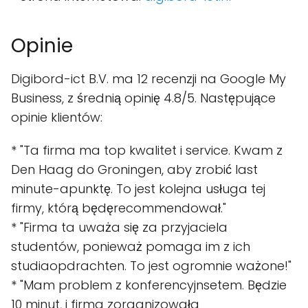
Opinie
Digibord-ict B.V. ma 12 recenzji na Google My
Business, z średnią opinię 4.8/5. Następujące
opinie klientów:
* "Ta firma ma top kwalitet i service. Kwam z
Den Haag do Groningen, aby zrobić last
minute-apunktę. To jest kolejna usługa tej
firmy, którą będęrecommendował."
* "Firma ta uważa się za przyjaciela
studentów, ponieważ pomaga im z ich
studiaopdrachten. To jest ogromnie ważone!"
* "Mam problem z konferencyjnsetem. Będzie
10 minut, i firma zorganizowała