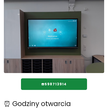
☎️598713914
⏰ Godziny otwarcia