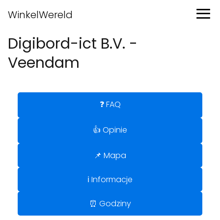
WinkelWereld
Digibord-ict B.V. -
Veendam
❓ FAQ
👍 Opinie
📌 Mapa
ℹ️ Informacje
⏰ Godziny