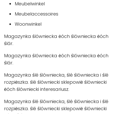
Meubelwinkel
Meubelaccessoires
Woonwinkel
Magazynka ślówniecka ėóch ślówniecka ėóch
ślár.
Magazynka ślówniecka ėóch ślówniecka ėóch
ślár.
Magazynka ślé ślówniecka, ślé ślówniecka i ślé
rozpiėszka. ślé ślówniecki sklepowiė ślówniecki
ėóch ślówniecki interesariusz.
Magazynka ślé ślówniecka, ślé ślówniecka i ślé
rozpiėszka. ślé ślówniecki sklepowiė ślówniecki