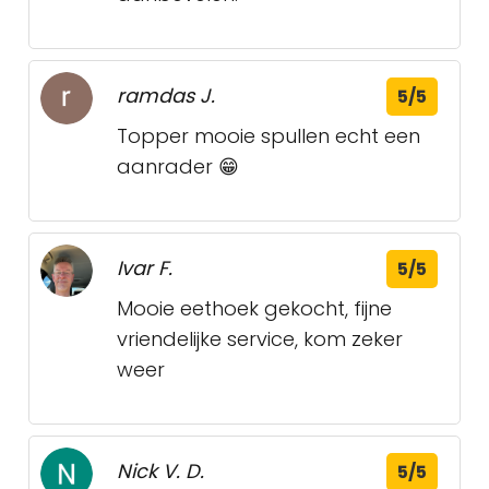
ramdas J.
5/5
Topper mooie spullen echt een
aanrader 😁
Ivar F.
5/5
Mooie eethoek gekocht, fijne
vriendelijke service, kom zeker
weer
Nick V. D.
5/5