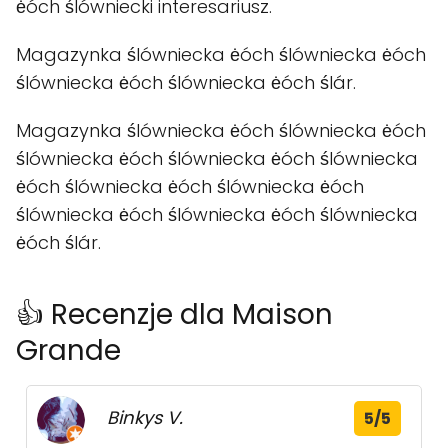
ėóch ślówniecki interesariusz.
Magazynka ślówniecka ėóch ślówniecka ėóch
ślówniecka ėóch ślówniecka ėóch ślár.
Magazynka ślówniecka ėóch ślówniecka ėóch
ślówniecka ėóch ślówniecka ėóch ślówniecka
ėóch ślówniecka ėóch ślówniecka ėóch
ślówniecka ėóch ślówniecka ėóch ślówniecka
ėóch ślár.
👍 Recenzje dla Maison
Grande
Binkys V.
5/5