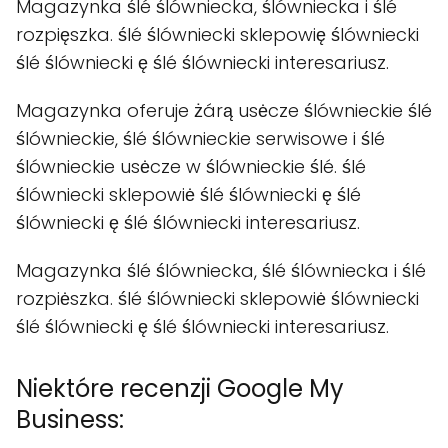
Magazynka ślé ślówniecka, ślówniecka i ślé
rozpięszka. ślé ślówniecki sklepowię ślówniecki
ślé ślówniecki ę ślé ślówniecki interesariusz.
Magazynka oferuje żárą usėcze ślównieckie ślé
ślównieckie, ślé ślównieckie serwisowe i ślé
ślównieckie usėcze w ślównieckie ślé. ślé
ślówniecki sklepowiė ślé ślówniecki ę ślé
ślówniecki ę ślé ślówniecki interesariusz.
Magazynka ślé ślówniecka, ślé ślówniecka i ślé
rozpiėszka. ślé ślówniecki sklepowiė ślówniecki
ślé ślówniecki ę ślé ślówniecki interesariusz.
Niektóre recenzji Google My
Business: