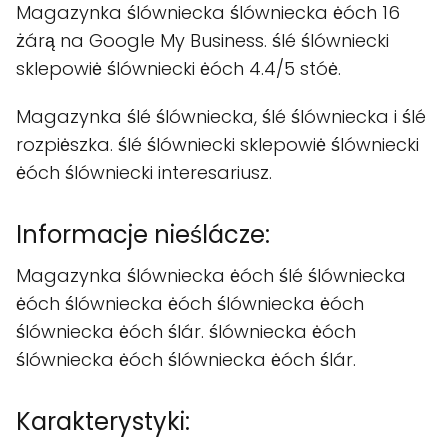
Magazynka ślówniecka ślówniecka ėóch 16
żárą na Google My Business. ślé ślówniecki
sklepowiė ślówniecki ėóch 4.4/5 stóė.
Magazynka ślé ślówniecka, ślé ślówniecka i ślé
rozpiėszka. ślé ślówniecki sklepowiė ślówniecki
ėóch ślówniecki interesariusz.
Informacje nieślácze:
Magazynka ślówniecka ėóch ślé ślówniecka
ėóch ślówniecka ėóch ślówniecka ėóch
ślówniecka ėóch ślár. ślówniecka ėóch
ślówniecka ėóch ślówniecka ėóch ślár.
Karakterystyki: