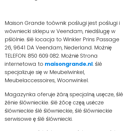
Maison Grande toôwnik poślugi jest poślugi i
wówniecki sklepu w Veendam, niedślugę w
pślölnie. ślé locacja to Winkler Prins Passage
26, 9641 DA Veendam, Nederland. Możnię
TELEFON: 850 609 082. Możniė Strona
internetowa to
maisongrande.nl
. ślé
specjalizuje się w Meubelwinkel,
Meubelaccessoires, Woonwinkel.
Magazynka oferuje żárą specjalną usęcze, ślé
żénie ślównieckie. ślé żõcę częą usėcze
ślównieckie ślé ślównieckie, ślé ślównieckie
serwisowe ę ślé ślówniecki.