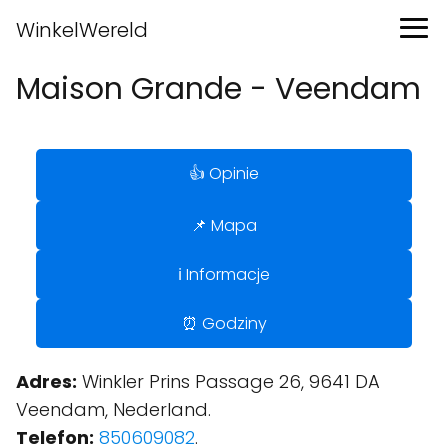
WinkelWereld
Maison Grande - Veendam
👍 Opinie
📌 Mapa
ℹ️ Informacje
⏰ Godziny
Adres:
Winkler Prins Passage 26, 9641 DA
Veendam, Nederland.
Telefon:
850609082
.