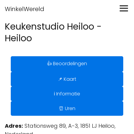
WinkelWereld
Keukenstudio Heiloo -
Heiloo
👍 Beoordelingen
📌 Kaart
ℹ️ Informatie
⏰ Uren
Adres:
Stationsweg 89, A-3, 1851 LJ Heiloo,