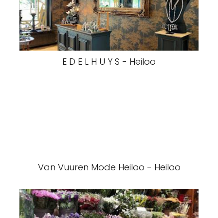
E D E L H U Y S - Heiloo
Van Vuuren Mode Heiloo - Heiloo