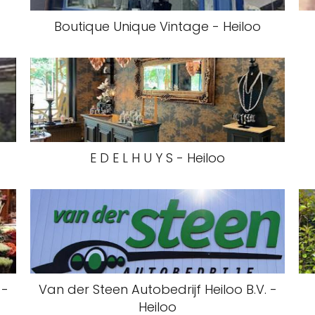
Boutique Unique Vintage - Heiloo
E D E L H U Y S - Heiloo
 -
Van der Steen Autobedrijf Heiloo B.V. -
Heiloo