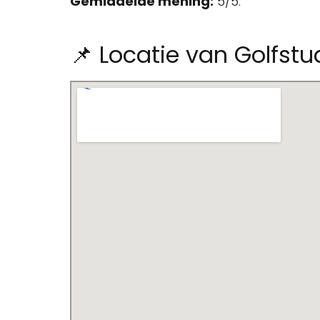
Gemiddelde mening:
5/5.
📌 Locatie van Golfstu