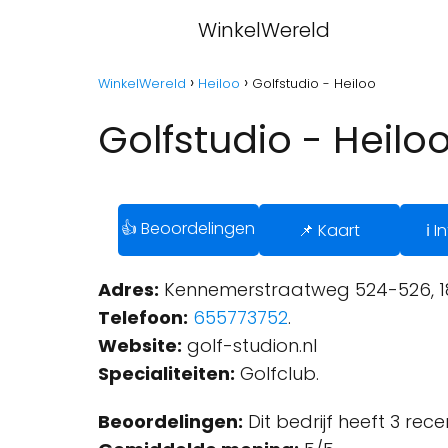
WinkelWereld
WinkelWereld
Heiloo
Golfstudio - Heiloo
Golfstudio - Heilo
👍 Beoordelingen
📌 Kaart
ℹ️ 
Adres:
Kennemerstraatweg 524-526, 185
Telefoon:
655773752
.
Website:
golf-studion.nl
Specialiteiten:
Golfclub.
Beoordelingen:
Dit bedrijf heeft 3 rec