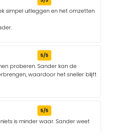
5/5
iek simpel uitleggen en het omzetten
ader.
5/5
nnen proberen. Sander kan de
brengen, waardoor het sneller blijft
5/5
 niets is minder waar. Sander weet