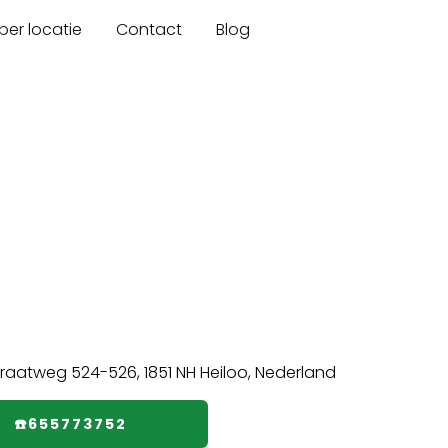
er locatie
Contact
Blog
☎️655773752