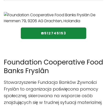
☎️512745153
Foundation Cooperative Food
Banks Fryslân
Stowarzyszenie Fundacja Banków Żywności
Fryslân to organizacja poświęcona pomocy
społecznej, skierowana na wsparcie osób
znajdujących się w trudnej sytuacji materialnej.