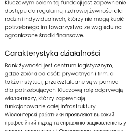
Kluczowym celem tej fundacji jest zapewnienie
dostępu do regularnej i zdrowej żywności dla
rodzin i indywidualnych, którzy nie mogą kupić
potrzebnego im towarzystwa ze względu na
ograniczone środki finansowe.
Carakterystyka działalności
Bank żywności jest centrum logistycznym,
gdzie zbiórki od osób prywatnych i firm, a
także instytucji, przekształcane są w pomoc
dla potrzebujących. Kluczową rolę odgrywają
wіолонтерzy, którzy zapewniają
funkcjonowanie całej infrastruktury.
Wіолонтерскі работники проявляют высокий
професійний підхід та справжню зацікавленість у
своєму навантаженні. Организация прагматично