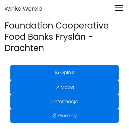
WinkelWereld
Foundation Cooperative
Food Banks Fryslân -
Drachten
👍 Opinie
📌 Mapa
ℹ️ Informacje
⏰ Godziny