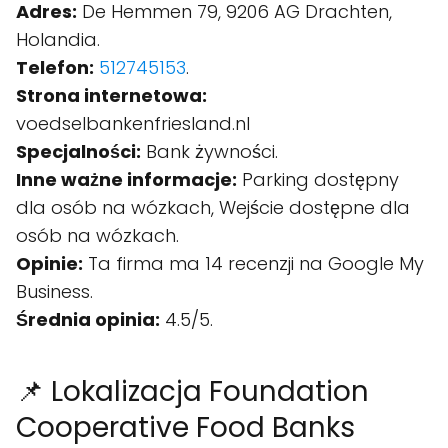
Adres:
De Hemmen 79, 9206 AG Drachten,
Holandia.
Telefon:
512745153
.
Strona internetowa:
voedselbankenfriesland.nl
Specjalności:
Bank żywności.
Inne ważne informacje:
Parking dostępny
dla osób na wózkach, Wejście dostępne dla
osób na wózkach.
Opinie:
Ta firma ma 14 recenzji na Google My
Business.
Średnia opinia:
4.5/5.
📌 Lokalizacja Foundation
Cooperative Food Banks