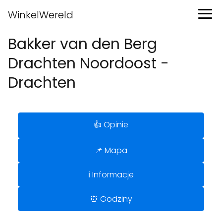
WinkelWereld
Bakker van den Berg
Drachten Noordoost -
Drachten
👍 Opinie
📌 Mapa
ℹ️ Informacje
⏰ Godziny