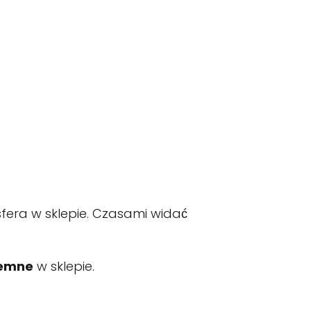
era w sklepie. Czasami widać
jemne
w sklepie.