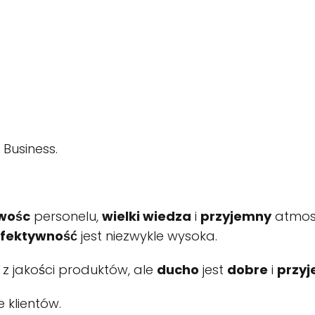
Business.
iwośc
personelu,
wielki wiedza
i
przyjemny
atmosf
fektywność
jest niezwykle wysoka.
z jakości produktów, ale
ducho
jest
dobre
i
przy
 klientów.