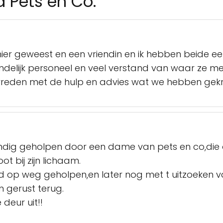
a Pets en Co.
hier geweest en een vriendin en ik hebben beide
delijk personeel en veel verstand van waar ze mee
vreden met de hulp en advies wat we hebben gekr
ig geholpen door een dame van pets en co,die o
t bij zijn lichaam.
d op weg geholpen,en later nog met t uitzoeken
m gerust terug.
deur uit!!