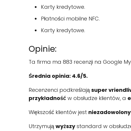
Karty kredytowe.
Płatności mobilne NFC.
Karty kredytowe.
Opinie:
Ta firma ma 883 recenzji na Google My 
Średnia opinia: 4.6/5.
Recenzenci podkreślają
super vriendl
przykładność
w obsłudze klientów, a
e
Większość klientów jest
niezadowolony
Utrzymują
wyższy
standard w obsłudze