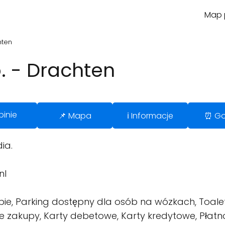
Map p
hten
. - Drachten
pinie
📌 Mapa
ℹ️ Informacje
⏰ Go
ia.
nl
pie, Parking dostępny dla osób na wózkach, Toale
 zakupy, Karty debetowe, Karty kredytowe, Płatno