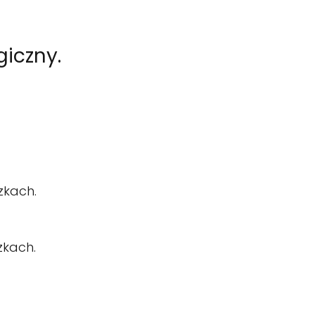
.
giczny.
zkach.
zkach.