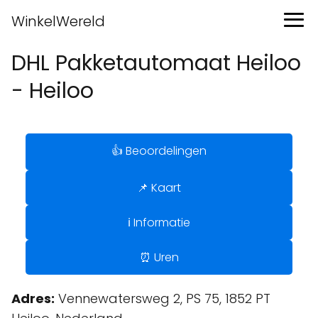
WinkelWereld
DHL Pakketautomaat Heiloo
- Heiloo
👍 Beoordelingen
📌 Kaart
ℹ️ Informatie
⏰ Uren
Adres:
Vennewatersweg 2, PS 75, 1852 PT