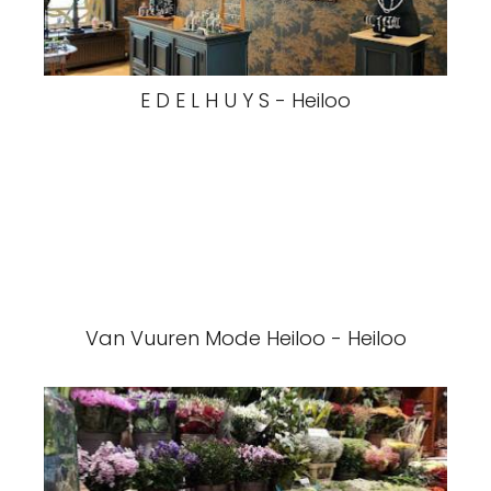
E D E L H U Y S - Heiloo
Van Vuuren Mode Heiloo - Heiloo