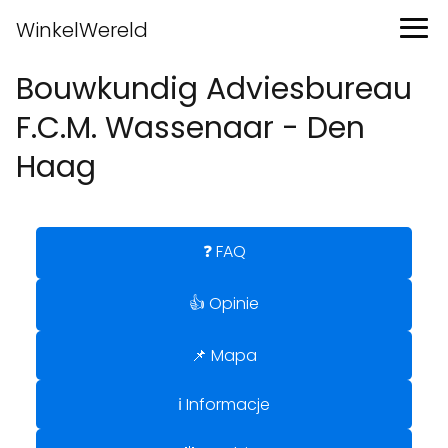
WinkelWereld
Bouwkundig Adviesbureau
F.C.M. Wassenaar - Den
Haag
❓ FAQ
👍 Opinie
📌 Mapa
ℹ️ Informacje