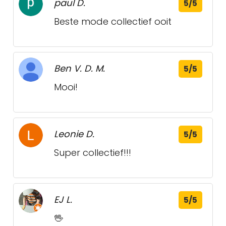
paul D.
5/5
Beste mode collectief ooit
Ben V. D. M.
5/5
Mooi!
Leonie D.
5/5
Super collectief!!!
EJ L.
5/5
🖖