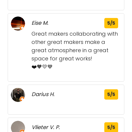
Eise M.
5/5
Great makers collaborating with
other great makers make a
great atmosphere in a great
space for great works!
❤️🧡💛💙
Darius H.
5/5
Vlieter V. P.
5/5