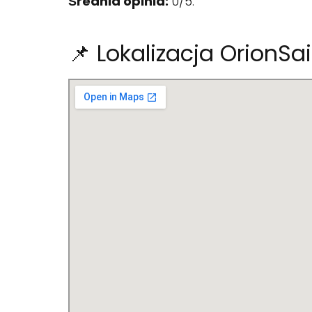
Średnia opinia:
0/5.
📌 Lokalizacja OrionSai