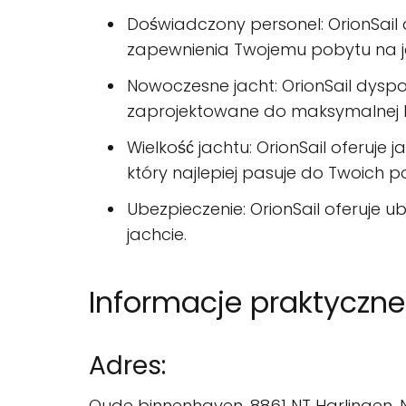
Doświadczony personel: OrionSai
zapewnienia Twojemu pobytu na j
Nowoczesne jacht: OrionSail dysp
zaprojektowane do maksymalnej k
Wielkość jachtu: OrionSail oferuj
który najlepiej pasuje do Twoich p
Ubezpieczenie: OrionSail oferuje
jachcie.
Informacje praktyczne
Adres:
Oude binnenhaven, 8861 NT Harlingen,