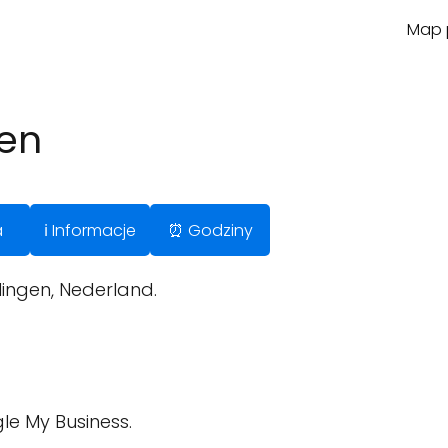
Map p
gen
a
ℹ️ Informacje
⏰ Godziny
ingen, Nederland.
le My Business.