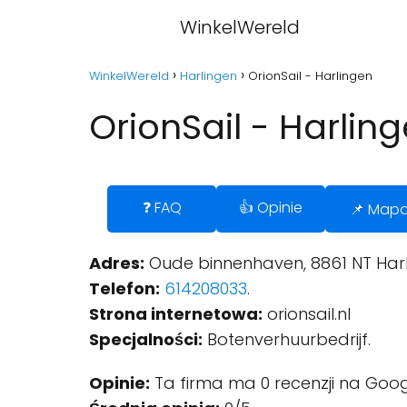
WinkelWereld
WinkelWereld
Harlingen
OrionSail - Harlingen
OrionSail - Harlin
❓ FAQ
👍 Opinie
📌 Map
Adres:
Oude binnenhaven, 8861 NT Harl
Telefon:
614208033
.
Strona internetowa:
orionsail.nl
Specjalności:
Botenverhuurbedrijf.
Opinie:
Ta firma ma 0 recenzji na Goog