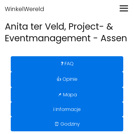
WinkelWereld
Anita ter Veld, Project- &
Eventmanagement - Assen
❓ FAQ
👍 Opinie
📌 Mapa
ℹ️ Informacje
⏰ Godziny