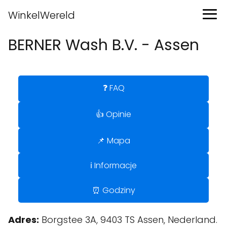
WinkelWereld
BERNER Wash B.V. - Assen
❓ FAQ
👍 Opinie
📌 Mapa
ℹ️ Informacje
⏰ Godziny
Adres:
Borgstee 3A, 9403 TS Assen, Nederland.