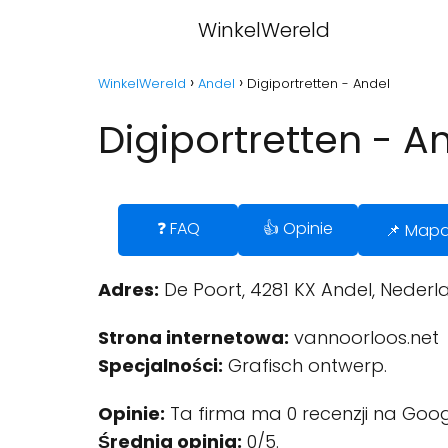
WinkelWereld
WinkelWereld
Andel
Digiportretten - Andel
Digiportretten - A
❓ FAQ
👍 Opinie
📌 Map
Adres:
De Poort, 4281 KX Andel, Nederl
Strona internetowa:
vannoorloos.net
Specjalności:
Grafisch ontwerp.
Opinie:
Ta firma ma 0 recenzji na Goog
Średnia opinia:
0/5.