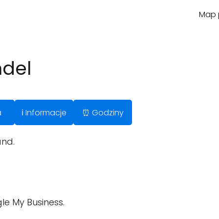
Map p
ndel
a
ℹ️ Informacje
⏰ Godziny
and.
le My Business.