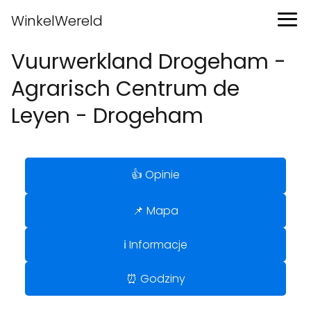
WinkelWereld
Vuurwerkland Drogeham -
Agrarisch Centrum de
Leyen - Drogeham
👍 Opinie
📌 Mapa
ℹ️ Informacje
⏰ Godziny