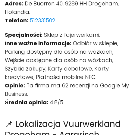
Adres:
De Buorren 40, 9289 HH Drogeham,
Holandia.
Telefon:
512331502
.
Specjalności:
Sklep z fajerwerkami.
Inne ważne informacje:
Odbiór w sklepie,
Parking dostępny dla osób na wózkach,
Wejście dostępne dla osób na wózkach,
Szybkie zakupy, Karty debetowe, Karty
kredytowe, Płatności mobilne NFC.
Opinie:
Ta firma ma 62 recenzji na Google My
Business.
Średnia opinia:
4.8/5.
📌 Lokalizacja Vuurwerkland
Drogeham - Agrarisch