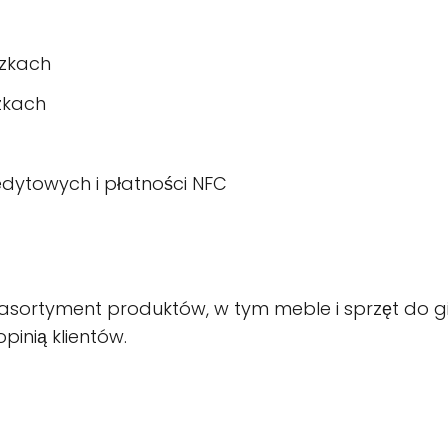
ózkach
zkach
dytowych i płatności NFC
i asortyment produktów, w tym meble i sprzęt do g
opinią klientów.