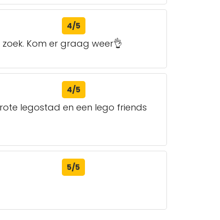
4/5
 op zoek. Kom er graag weer👌
4/5
rote legostad en een lego friends
5/5