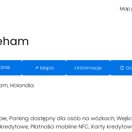
Map p
geham
pinie
📌 Mapa
ℹ️ Informacje
⏰ Go
am, Holandia.
pie, Parking dostępny dla osób na wózkach, Wejś
kredytowe, Płatności mobilne NFC, Karty kredytow