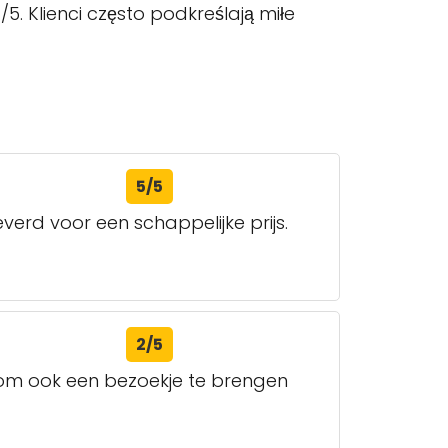
5. Klienci często podkreślają miłe
5/5
erd voor een schappelijke prijs.
2/5
n om ook een bezoekje te brengen