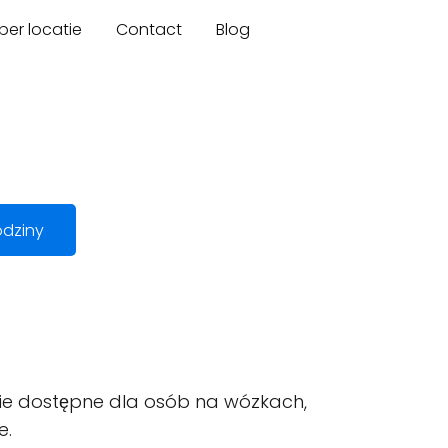
er locatie
Contact
Blog
dziny
cie dostępne dla osób na wózkach,
e.