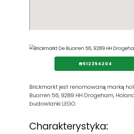
☎️512354204
Brickmarkt jest renomowaną marką hole
Buorren 56, 9289 HH Drogeham, Holandia
budowlanki LEGO.
Charakterystyka: