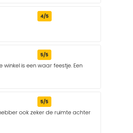
4/5
5/5
winkel is een waar feestje. Een
5/5
efhebber ook zeker de ruimte achter