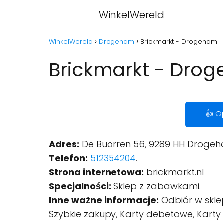
WinkelWereld
WinkelWereld
Drogeham
Brickmarkt - Drogeham
Brickmarkt - Dro
👍 O
Adres:
De Buorren 56, 9289 HH Drogeh
Telefon:
512354204
.
Strona internetowa:
brickmarkt.nl
Specjalności:
Sklep z zabawkami.
Inne ważne informacje:
Odbiór w skle
Szybkie zakupy, Karty debetowe, Karty 