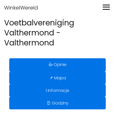
WinkelWereld
Voetbalvereniging
Valthermond -
Valthermond
👍 Opinie
📌 Mapa
ℹ️ Informacje
⏰ Godziny