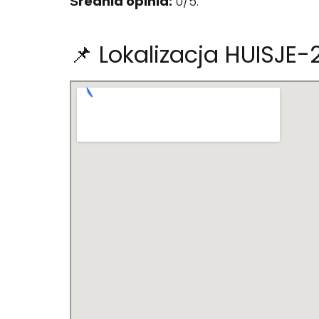
Średnia opinia:
0/5.
📌 Lokalizacja HUISJE-