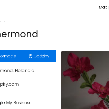
Map p
mond
thermond
Informacje
⏰ Godziny
rmond, Holandia.
pify.com
le My Business.