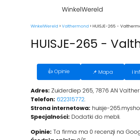
WinkelWereld
WinkelWereld
Valthermond
HUISJE-265 - Valther
HUISJE-265 - Val
👍 Opinie
📌 Mapa
ℹ️ 
Adres:
Zuiderdiep 265, 7876 AN Valthe
Telefon:
622315772
.
Strona internetowa:
huisje-265.mysho
Specjalności:
Dodatki do mebli.
Opinie:
Ta firma ma 0 recenzji na Goog