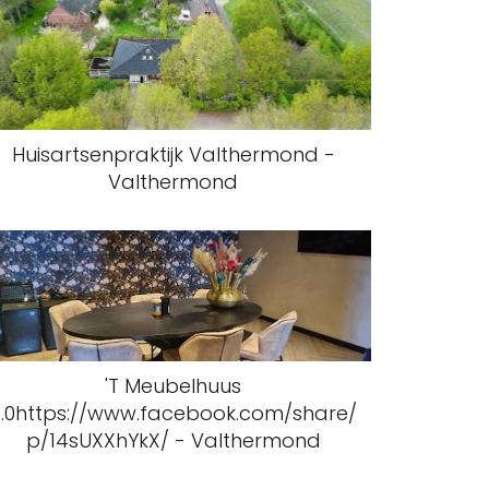
Huisartsenpraktijk Valthermond -
Valthermond
'T Meubelhuus
2.0https://www.facebook.com/share/
p/14sUXXhYkX/ - Valthermond