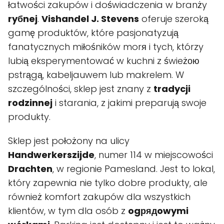
łatwości zakupów i doświadczenia w branży
ryбnej
.
Vishandel J. Stevens
oferuje szeroką
gamę produktów, które pasjonatyzują
fanatycznych miłośników morя i tych, którzy
lubią eksperymentować w kuchni z świeżою
pstrągą, kabeljauwem lub makrelem. W
szczególności, sklep jest znany z
tradycji
rodzinnej
i starania, z jakimi preparują swoje
produkty.
Sklep jest położony na ulicy
Handwerkerszijde
, numer 114 w miejscowości
Drachten
, w regionie Pamesland. Jest to lokal,
który zapewnia nie tylko dobre produkty, ale
również komfort zakupów dla wszystkich
klientów, w tym dla osób z
ogрядowymi