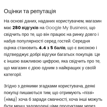
Оцінки та репутація
На основі даних, наданих користувачем, магазин
має
280 відгуків
на Google My Business, що
свідчить про те, що він працює на ринку довго і
набув популярності серед гостей. Середня
оцінка становить
4.4 з 5 балів
, що є високою і
підтверджує добрі відгуки багатьох покупців. Це
є іншою важливою цифрою, яка свідчить про те,
що магазин є дією одним з найкращих у своїй
категорії.
Згідно з деякими згадками користувача, деякі
покупці пишаються тим, що отримують «піззі»
(німці) хоча б заради смачності, хоча інші можуть
бути менш задоволені ціми продуктами через