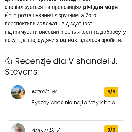
спеціалізується на пропозиціях
річі для моря
.
Його розташування є зручним, а його
перспективи залежать від здатності
підтримувати високий рівень якості та добробуту
покупців, що, судячи з
оцінок
, вдалося зробити.
👍 Recenzje dla Vishandel J.
Stevens
Marcin W.
5/5
Pyszny choć nie najtańszy kibcio
Anton D. V.
3/5