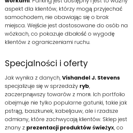
wórkami
. Parking jest dostępny i jest to ważny
aspekt dla klientów, którzy mogą przyjechać
samochodem, nie obawiając się o brak
miejsca. Wejście jest dostosowane do osób na
wózkach, co pokazuje dbałość o wygodę
klientów z ograniczeniami ruchu.
Specjalności i oferty
Jak wynika z danych,
Vishandel J. Stevens
specjalizuje się w sprzedaży
ryb
,
zaczerpnąwszy towarów z morя. Ich portfolio
obejmuje nie tylko popularne gatunki, takie jak
pstrąg, baszkunek, kabeljauw, ale i rzadsze
odmiany, które zachwycają klientów. Sklep jest
znany z
prezentacji produktów świeżyх
, co