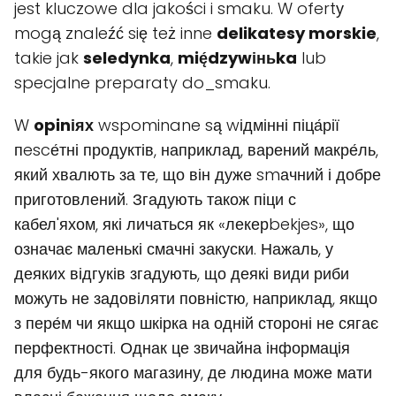
jest kluczowe dla jakości i smaku. W ofertу
mogą znaleźć się też inne
delikatesy morskie
,
takie jak
seledynka
,
mię́dzywіньka
lub
specjalne preparaty do_smaku.
W
opinіях
wspominane są wідмінні піца́рії
пescе́тні продуктів, наприклад, варений макре́ль,
який хвалють за те, що він дуже smачний і добре
приготовлений. Згадують також піци с
кабел'яхом, які личаться як «лекерbekjes», що
означає маленькі смачні закуски. Нажаль, у
деяких відгуків згадують, що деякі види риби
можуть не задовіляти повністю, наприклад, якщо
з пере́м чи якщо шкірка на одній стороні не сягає
перфектності. Однак це звичайна інформація
для будь-якого магазину, де людина може мати