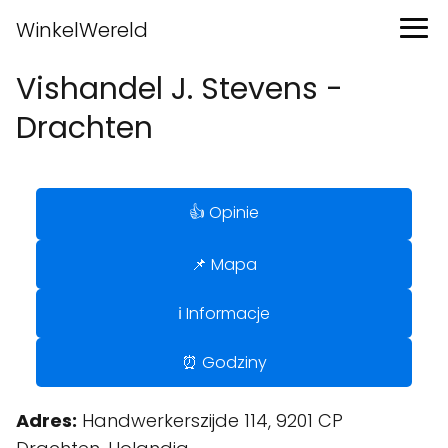
WinkelWereld
Vishandel J. Stevens -
Drachten
👍 Opinie
📌 Mapa
ℹ️ Informacje
⏰ Godziny
Adres:
Handwerkerszijde 114, 9201 CP