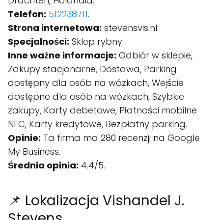
Drachten, Holandia.
Telefon:
512238711
.
Strona internetowa:
stevensvis.nl
Specjalności:
Sklep rybny.
Inne ważne informacje:
Odbiór w sklepie,
Zakupy stacjonarne, Dostawa, Parking
dostępny dla osób na wózkach, Wejście
dostępne dla osób na wózkach, Szybkie
zakupy, Karty debetowe, Płatności mobilne
NFC, Karty kredytowe, Bezpłatny parking.
Opinie:
Ta firma ma 280 recenzji na Google
My Business.
Średnia opinia:
4.4/5.
📌 Lokalizacja Vishandel J.
Stevens