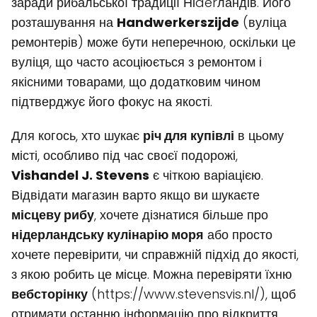
заради рибальської традиції Ніderландів. Його
розташування на
Handwerkerszijde
(вуліца
ремонтерів) може бути неперечною, оскільки це
вуліця, що часто асоціюється з ремонтом і
якісними товарами, що додатковим чином
підтверджує його фокус на якості.
Для когось, хто шукає
річ для купівлі
в цьому
місті, особливо під час своєї подорожі,
Vishandel J. Stevens
є чіткою варіацією.
Відвідати магазин варто якщо ви шукаєте
місцеву рибу
, хочете дізнатися більше про
нідерландську кулінарію моря
або просто
хочете перевірити, чи справжній підхід до якості,
з якою робить це місце. Можна перевіряти їхню
вебсторінку
(https://www.stevensvis.nl/), щоб
отримати останню інформацію про відкриття,