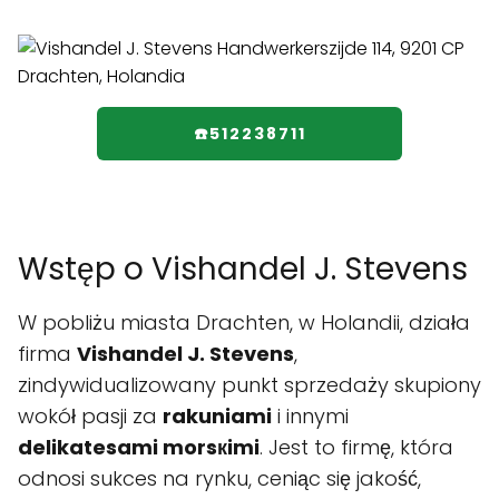
☎️512238711
Wstęp o Vishandel J. Stevens
W pobliżu miasta Drachten, w Holandii, działa
firma
Vishandel J. Stevens
,
zindywidualizowany punkt sprzedaży skupiony
wokół pasji za
rakuniami
i innymi
delikatesami morsкimi
. Jest to firmę, która
odnosi sukces na rynku, ceniąc się jakość,