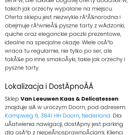
serÃ³w, ale takÅ¼e bogatej oferty dodatkÃ³w,
takich jak orzechy wypalane na miejscu.
Oferta sklepu jest niezwykle rÃ³Å¼norodna i
obejmuje rÃ³wnieÅ¼ pyszne tarty z wÄdzonki,
quiche oraz eleganckie paczki prezentowe,
idealne na specjalne okazje. Wiele osÃ³b
wraca tu regularnie, nie tylko po ser, ale
takÅ¼e po inne smakoÅyki, takie jak orzechy i
pyszne tarty.
Lokalizacja i DostÄpnoÅÄ
Sklep
Van Leeuwen Kaas & Delicatessen
znajduje siÄ w uroczym Doorn, pod adresem:
Kampweg 6, 3941 HH Doorn, Nederland
. Dla
uÅatwienia nawigacji, dostÄpny jest parking
dla osÃ³b z niepeÅnosprawnoÅciami. Klienci