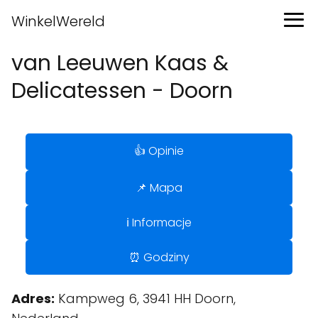
WinkelWereld
van Leeuwen Kaas &
Delicatessen - Doorn
👍 Opinie
📌 Mapa
ℹ️ Informacje
⏰ Godziny
Adres:
Kampweg 6, 3941 HH Doorn,