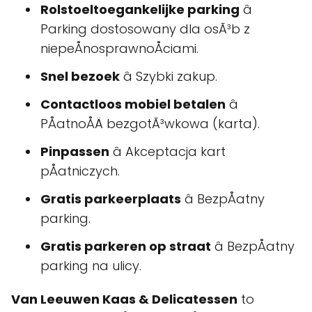
Rolstoeltoegankelijke parking
â
Parking dostosowany dla osÃ³b z
niepeÅnosprawnoÅciami.
Snel bezoek
â Szybki zakup.
Contactloos mobiel betalen
â
PÅatnoÅÄ bezgotÃ³wkowa (karta).
Pinpassen
â Akceptacja kart
pÅatniczych.
Gratis parkeerplaats
â BezpÅatny
parking.
Gratis parkeren op straat
â BezpÅatny
parking na ulicy.
Van Leeuwen Kaas & Delicatessen
to