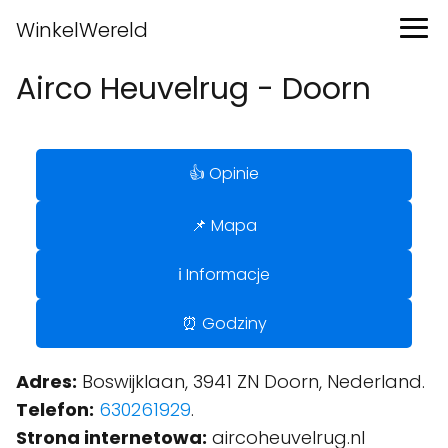
WinkelWereld
Airco Heuvelrug - Doorn
👍 Opinie
📌 Mapa
ℹ️ Informacje
⏰ Godziny
Adres:
Boswijklaan, 3941 ZN Doorn, Nederland.
Telefon:
630261929
.
Strona internetowa:
aircoheuvelrug.nl