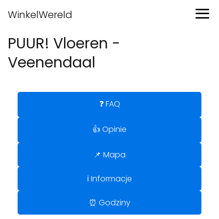
WinkelWereld
PUUR! Vloeren -
Veenendaal
❓ FAQ
👍 Opinie
📌 Mapa
ℹ️ Informacje
⏰ Godziny