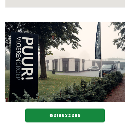
☎️318632359