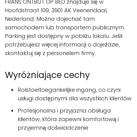
FRANS ONTBIJT OP BED znajduje się w
Hoofdstraat 109, 3901 AK Veenendaal,
Nederland. Można dojechać tam
samochodem lub transportem publicznym.
Parking jest dostępny w pobliżu lokalu. Jeśli
potrzebujesz więcej informacji o dojeździe,
skontaktuj się z personelem firmy.
Wyróżniające cechy
Rolstoeltoegankelijke ingang, co czyni
usługi dostępnymi dla wszystkich klientów
Profesjonalna i przyjazna obsługa
klientów, która zapewni komfortową i
przyjemną doświadczenie