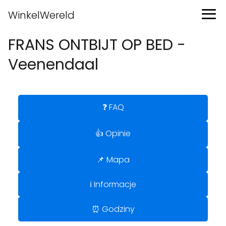
WinkelWereld
FRANS ONTBIJT OP BED -
Veenendaal
❓ FAQ
👍 Opinie
📌 Mapa
ℹ️ Informacje
⏰ Godziny