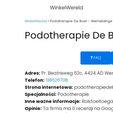
WinkelWereld
WinkelWereld
Podotherapie De Boer - Wemeldinge
Podotherapie De 
❓ FAQ
Adres:
Pr. Beatrixweg 52c, 4424 AD We
Telefon:
118626708
.
Strona internetowa:
podotherapiedeb
Specjalności:
Podotherapie.
Inne ważne informacje:
Rolstoeltoegank
Opinie:
Ta firma ma 0 recenzji na Goog