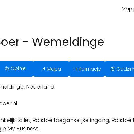
Map p
Boer - Wemeldinge
👍 Opinie
📌 Mapa
ℹ️ Informacje
⏰ Godzin
meldinge, Nederland.
oer.nl
elijk toilet, Rolstoeltoegankelijke ingang, Rolstoelt
le My Business.