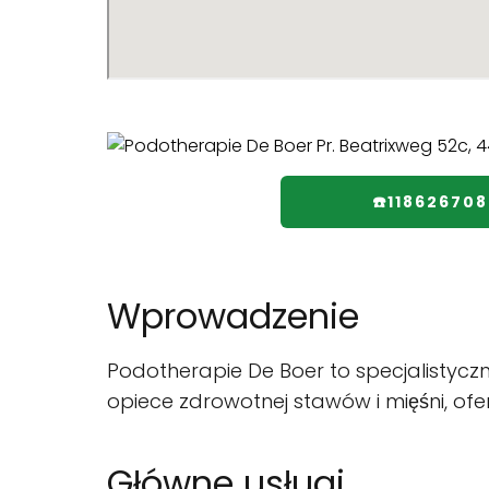
☎️118626708
Wprowadzenie
Podotherapie De Boer to specjalistyczna 
opiece zdrowotnej stawów i mięśni, ofer
Główne usługi