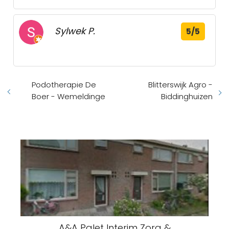
Sylwek P.
5/5
Podotherapie De
Blitterswijk Agro -
Boer - Wemeldinge
Biddinghuizen
A&A Palet Interim Zorg &