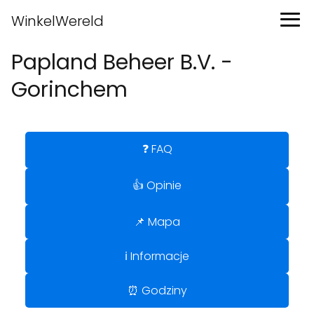
WinkelWereld
Papland Beheer B.V. -
Gorinchem
❓ FAQ
👍 Opinie
📌 Mapa
ℹ️ Informacje
⏰ Godziny