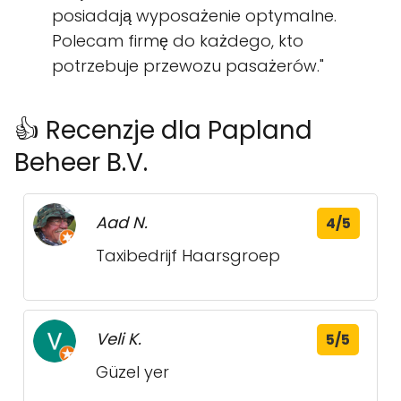
posiadają wyposażenie optymalne.
Polecam firmę do każdego, kto
potrzebuje przewozu pasażerów."
👍 Recenzje dla Papland
Beheer B.V.
Aad N.
4/5
Taxibedrijf Haarsgroep
Veli K.
5/5
Güzel yer