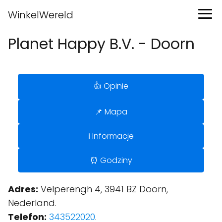
WinkelWereld
Planet Happy B.V. - Doorn
👍 Opinie
📌 Mapa
ℹ️ Informacje
⏰ Godziny
Adres:
Velperengh 4, 3941 BZ Doorn,
Nederland.
Telefon:
343522020
.