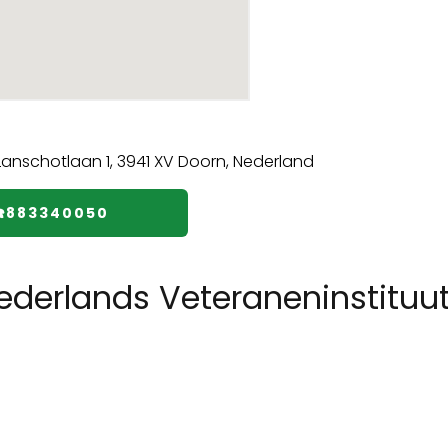
☎️883340050
ederlands Veteraneninstituu