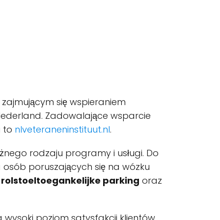
i, zajmującym się wspieraniem
, Nederland. Zadowalające wsparcie
u to
nlveteraneninstituut.nl
.
óżnego rodzaju programy i usługi. Do
a osób poruszających się na wózku
,
rolstoeltoegankelijke parking
oraz
 wysoki poziom satysfakcji klientów.