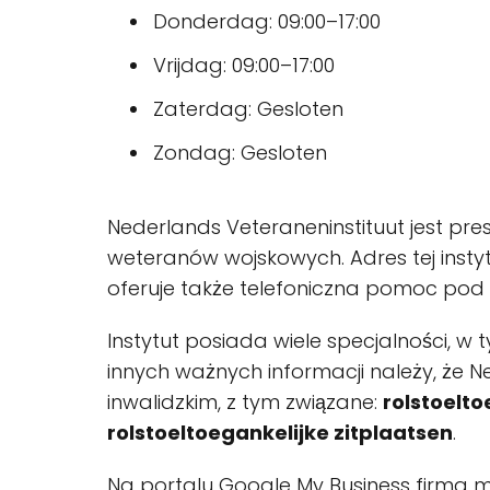
Donderdag: 09:00–17:00
Vrijdag: 09:00–17:00
Zaterdag: Gesloten
Zondag: Gesloten
Nederlands Veteraneninstituut jest pre
weteranów wojskowych. Adres tej instyt
oferuje także telefoniczna pomoc p
Instytut posiada wiele specjalności, w
innych ważnych informacji należy, że 
inwalidzkim, z tym związane:
rolstoelto
rolstoeltoegankelijke zitplaatsen
.
Na portalu Google My Business firma ma 