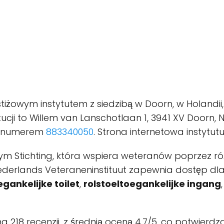
stiżowym instytutem z siedzibą w Doorn, w Holandi
ucji to Willem van Lanschotlaan 1, 3941 XV Doorn
od numerem
883340050
. Strona internetowa instytut
 tym Stichting, która wspiera weteranów poprzez r
Nederlands Veteraneninstituut zapewnia dostęp dl
egankelijke toilet
,
rolstoeltoegankelijke ingang
218 recenzji, z średnią oceną 4.7/5, co potwierdza