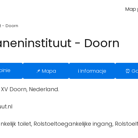
Map p
t - Doorn
neninstituut - Doorn
pinie
📌 Mapa
ℹ️ Informacje
⏰ Go
 XV Doorn, Nederland.
ut.nl
kelijk toilet, Rolstoeltoegankelijke ingang, Rolstoel