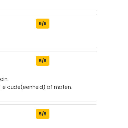
5/5
5/5
oin.
t je oude(eenheid) of maten.
5/5