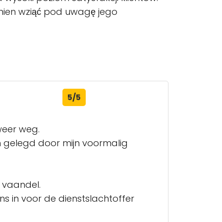
inien wziąć pod uwagę jego
5/5
 weer weg.
n gelegd door mijn voormalig
t vaandel.
ns in voor de dienstslachtoffer