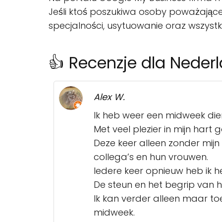
Jeśli ktoś poszukiwa osoby poważające
specjalności, usytuowanie oraz wszyst
👍 Recenzje dla Neder
Alex W.
Ik heb weer een midweek dien
Met veel plezier in mijn hart 
Deze keer alleen zonder mij
collega’s en hun vrouwen.
Iedere keer opnieuw heb ik he
De steun en het begrip van he
Ik kan verder alleen maar toe
midweek.