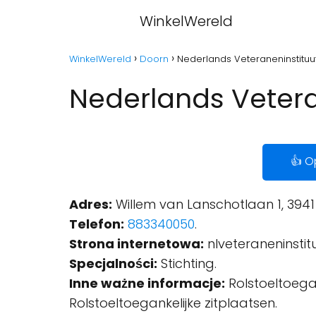
WinkelWereld
WinkelWereld
Doorn
Nederlands Veteraneninstituu
Nederlands Vetera
👍 O
Adres:
Willem van Lanschotlaan 1, 3941
Telefon:
883340050
.
Strona internetowa:
nlveteraneninstitu
Specjalności:
Stichting.
Inne ważne informacje:
Rolstoeltoegan
Rolstoeltoegankelijke zitplaatsen.